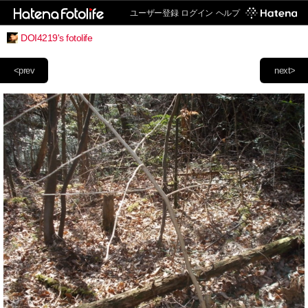
ユーザー登録
ログイン
ヘルプ
DOI4219's fotolife
<prev
next>