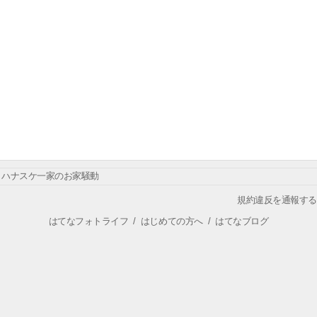
ハナスケ一家のお家騒動
規約違反を通報する
はてなフォトライフ
/
はじめての方へ
/
はてなブログ