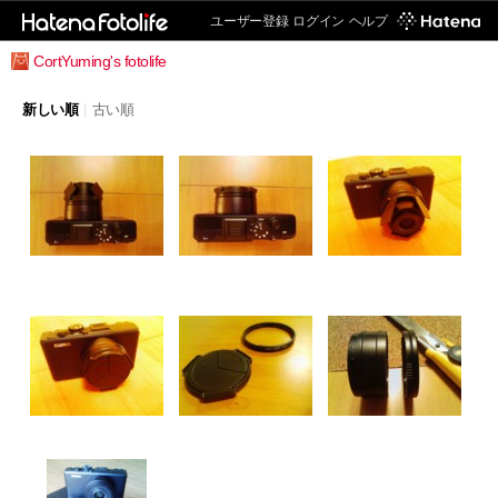
ユーザー登録
ログイン
ヘルプ
CortYuming's fotolife
新しい順
|
古い順