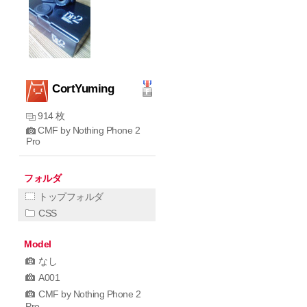
CortYuming
914 枚
CMF by Nothing Phone 2
Pro
フォルダ
トップフォルダ
CSS
Model
なし
A001
CMF by Nothing Phone 2
Pro