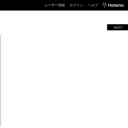
ユーザー登録
ログイン
ヘルプ
next>