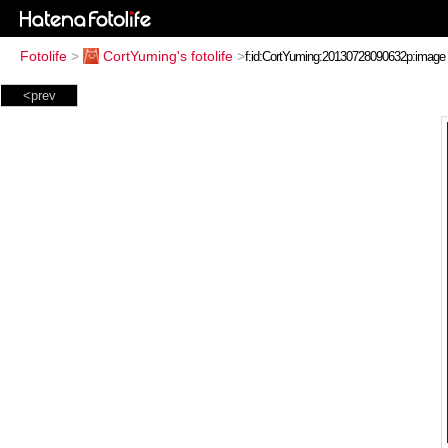
Fotolife
>
CortYuming's fotolife
>
<prev