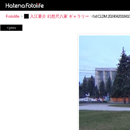
Fotolife
>
入江要介 幻想尺八家 ギャラリー
>
<prev