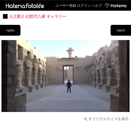
ユーザー登録
ログイン
ヘルプ
入江要介 幻想尺八家 ギャラリー
<prev
next>
オリジナルサイズを表示