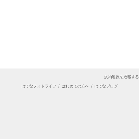
規約違反を通報する
はてなフォトライフ
/
はじめての方へ
/
はてなブログ