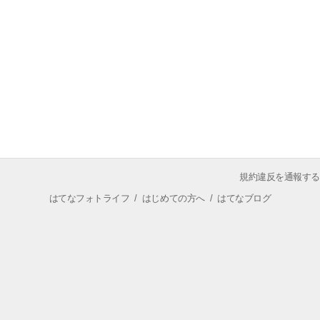
規約違反を通報する
はてなフォトライフ
/
はじめての方へ
/
はてなブログ