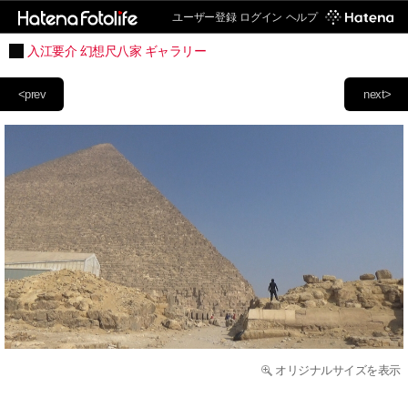
ユーザー登録
ログイン
ヘルプ
入江要介 幻想尺八家 ギャラリー
<prev
next>
オリジナルサイズを表示