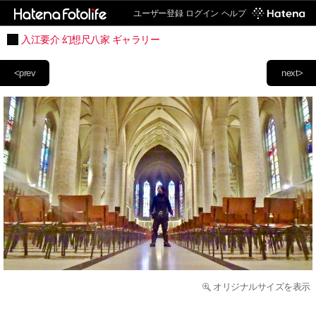
ユーザー登録
ログイン
ヘルプ
入江要介 幻想尺八家 ギャラリー
<prev
next>
オリジナルサイズを表示