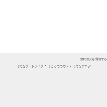
規約違反を通報する
はてなフォトライフ
/
はじめての方へ
/
はてなブログ