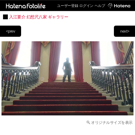
ユーザー登録
ログイン
ヘルプ
入江要介 幻想尺八家 ギャラリー
<prev
next>
オリジナルサイズを表示