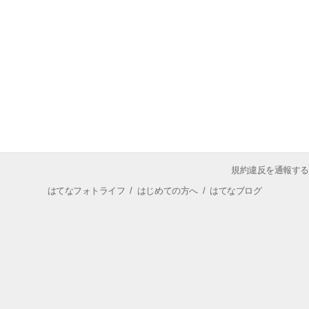
規約違反を通報する
はてなフォトライフ
/
はじめての方へ
/
はてなブログ