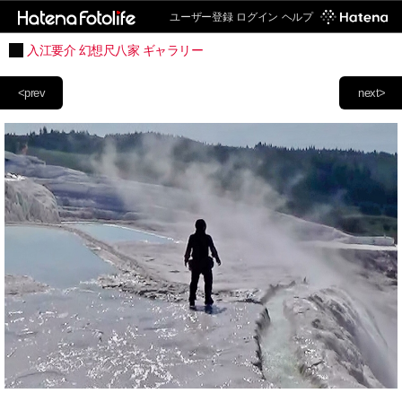
ユーザー登録
ログイン
ヘルプ
入江要介 幻想尺八家 ギャラリー
<prev
next>