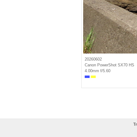
20260602
Canon PowerShot SX70 HS
4.00mm f/5.60
T