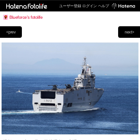
ユーザー登録
ログイン
ヘルプ
Blueforce's fotolife
<prev
next>