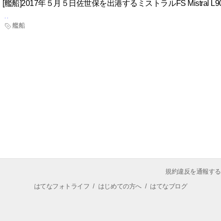
[艦船]2017年５月５日佐世保を出港するミストラルFS Mistral L90
艦船
規約違反を通報する
はてなフォトライフ
/
はじめての方へ
/
はてなブログ