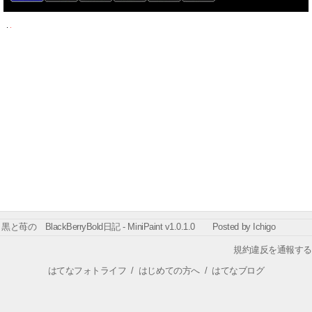
黒と苺の BlackBerryBold日記 - MiniPaint v1.0.1.0 Posted by Ichigo
規約違反を通報する
はてなフォトライフ
/
はじめての方へ
/
はてなブログ