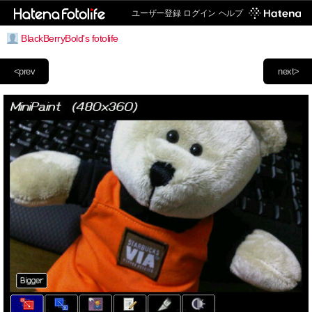
ユーザー登録
ログイン
ヘルプ
BlackBerryBold's fotolife
<prev
next>