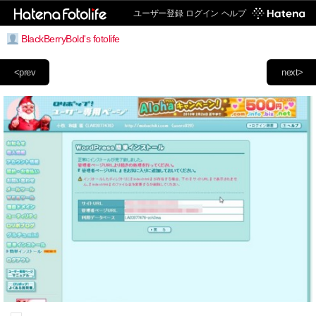
ユーザー登録
ログイン
ヘルプ
BlackBerryBold's fotolife
<prev
next>