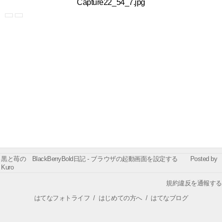
Capture22_54_7.jpg
黒と苺の BlackBerryBold日記 - ブラウザの起動画面を設定する Posted by
Kuro
規約違反を通報する
はてなフォトライフ
/
はじめての方へ
/
はてなブログ