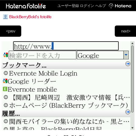
ユーザー登録
ログイン
ヘルプ
BlackBerryBold's fotolife
<prev
next>