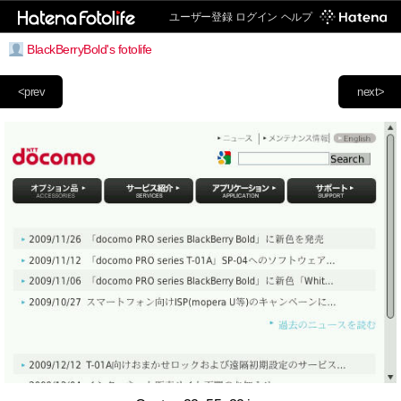
ユーザー登録
ログイン
ヘルプ
BlackBerryBold's fotolife
<prev
next>