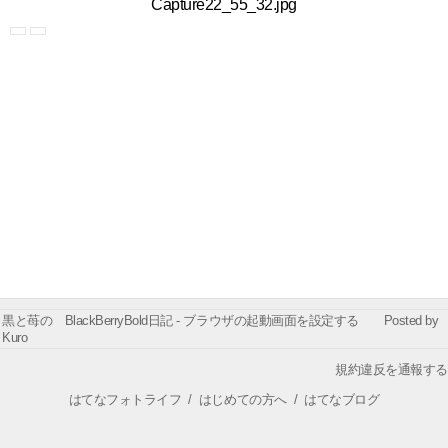
Capture22_55_32.jpg
黒と苺の BlackBerryBold日記 - ブラウザの起動画面を設定する Posted by
Kuro
規約違反を通報する
はてなフォトライフ
/
はじめての方へ
/
はてなブログ