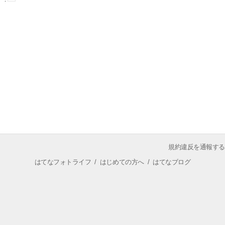
規約違反を通報する
はてなフォトライフ
/
はじめての方へ
/
はてなブログ