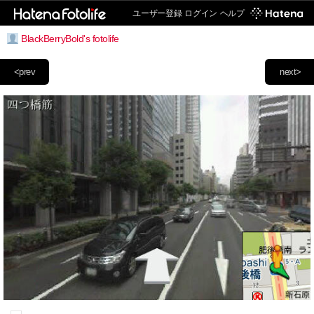
ユーザー登録
ログイン
ヘルプ
BlackBerryBold's fotolife
<prev
next>