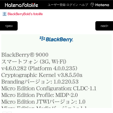
ユーザー登録
ログイン
ヘルプ
BlackBerryBold's fotolife
<prev
next>