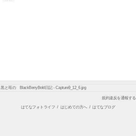
黒と苺の BlackBerryBold日記 - Capture9_12_6.jpg
規約違反を通報する
はてなフォトライフ
/
はじめての方へ
/
はてなブログ