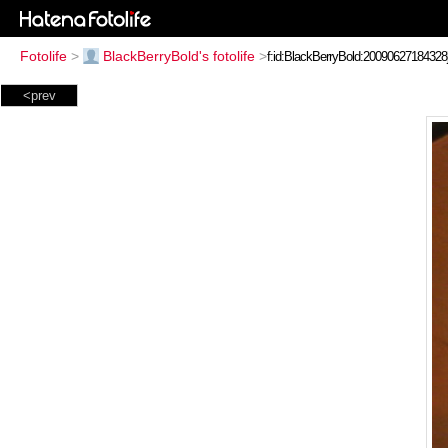
Fotolife
>
BlackBerryBold's fotolife
>
<prev