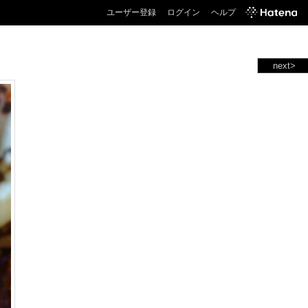
ユーザー登録
ログイン
ヘルプ
next>