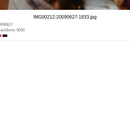
IMG00212-20090627-1833.jpg
0090627
lackBerry 9000