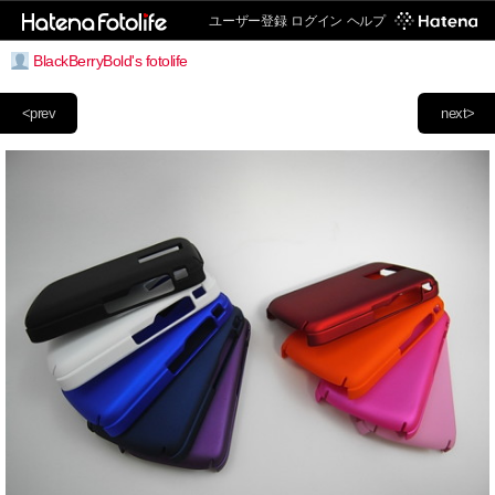
ユーザー登録
ログイン
ヘルプ
BlackBerryBold's fotolife
<prev
next>