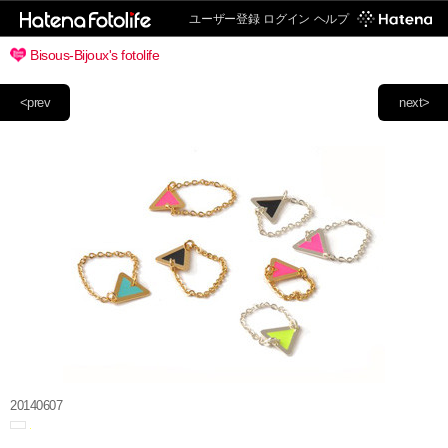
ユーザー登録
ログイン
ヘルプ
Bisous-Bijoux's fotolife
<prev
next>
20140607