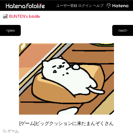
ユーザー登録
ログイン
ヘルプ
BUNTEN's fotolife
<prev
next>
[ゲーム]ビッグクッションに来たまんぞくさん
ゲーム