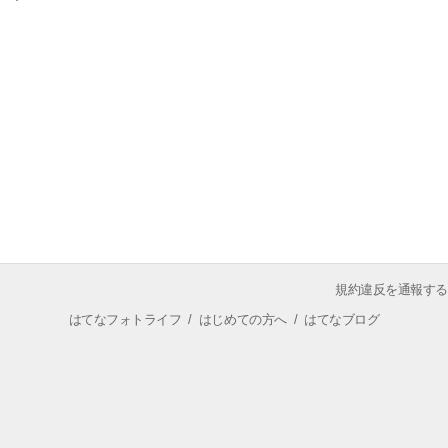
規約違反を通報する
はてなフォトライフ
/
はじめての方へ
/
はてなブログ