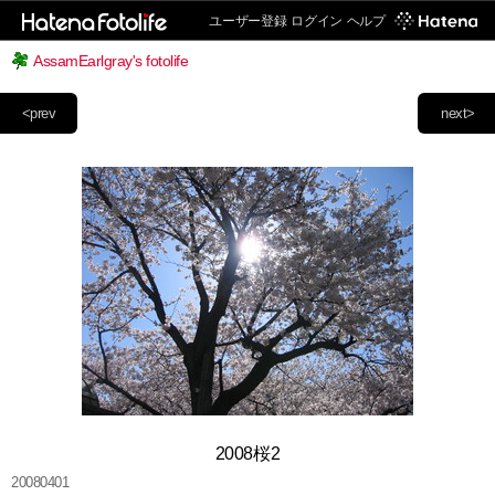
ユーザー登録
ログイン
ヘルプ
AssamEarlgray's fotolife
<prev
next>
2008桜2
20080401