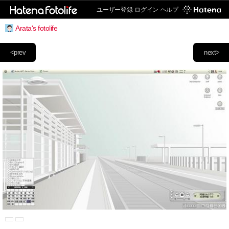
ユーザー登録
ログイン
ヘルプ
Arata's fotolife
<prev
next>