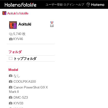
ユーザー登録
ログイン
ヘルプ
Aoituki's fotolife
Aoituki
5,740 枚
KYV46
フォルダ
トップフォルダ
Model
なし
COOLPIX A100
Canon PowerShot G9 X
Mark II
DMC-SZ3
KYV33