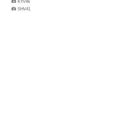
KYV46
SHV41