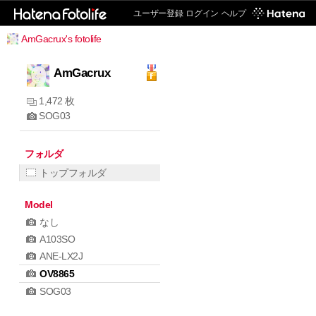
ユーザー登録
ログイン
ヘルプ
AmGacrux's fotolife
AmGacrux
1,472 枚
SOG03
フォルダ
トップフォルダ
Model
なし
A103SO
ANE-LX2J
OV8865
SOG03