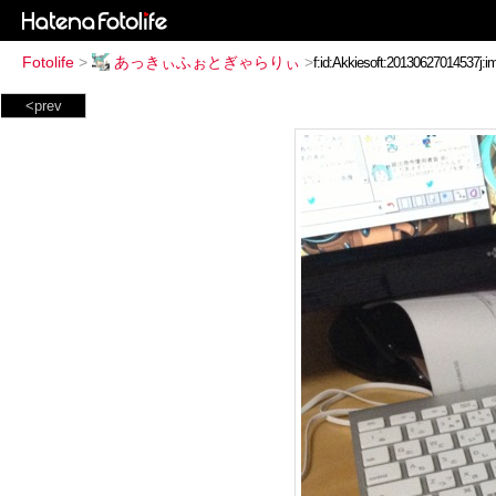
Fotolife
>
あっきぃふぉとぎゃらりぃ
>
<prev