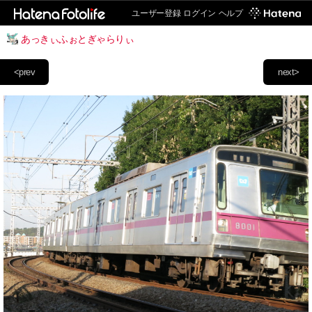
ユーザー登録
ログイン
ヘルプ
あっきぃふぉとぎゃらりぃ
<prev
next>