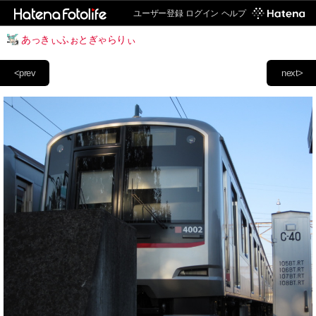
ユーザー登録
ログイン
ヘルプ
あっきぃふぉとぎゃらりぃ
<prev
next>