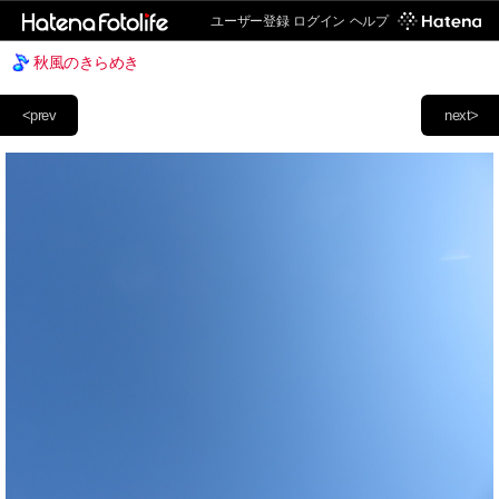
ユーザー登録
ログイン
ヘルプ
秋風のきらめき
<prev
next>