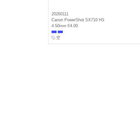
20260111
Canon PowerShot SX710 HS
4.50mm f/4.00
空