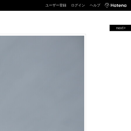
ユーザー登録
ログイン
ヘルプ
next>