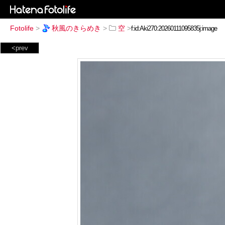
Fotolife
>
秋風のきらめき
>
空
>
<prev