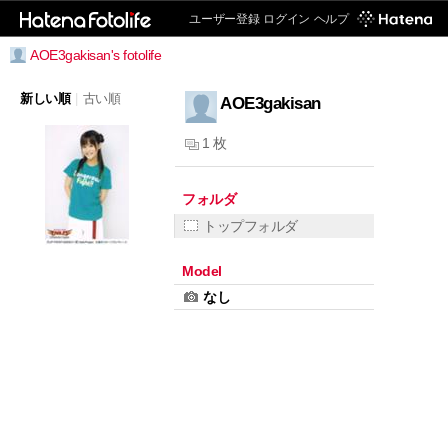
ユーザー登録
ログイン
ヘルプ
AOE3gakisan's fotolife
新しい順
|
古い順
AOE3gakisan
1 枚
フォルダ
トップフォルダ
Model
なし