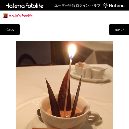
ユーザー登録
ログイン
ヘルプ
A-win's fotolife
<prev
next>