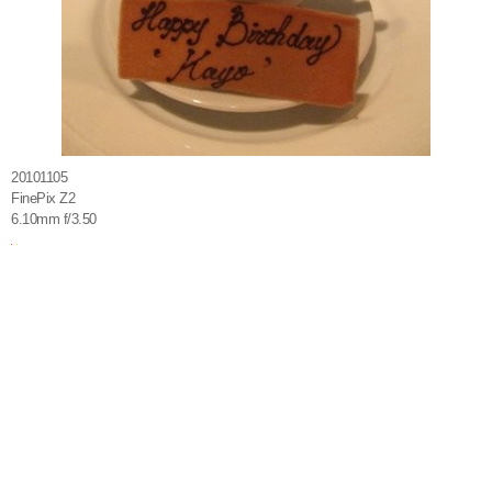
20101105
FinePix Z2
6.10mm f/3.50