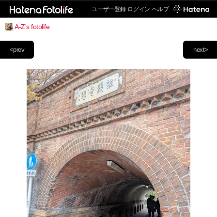
ユーザー登録
ログイン
ヘルプ
A-Z's fotolife
<prev
next>