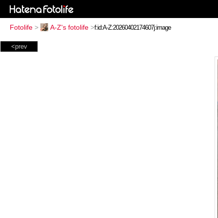
Fotolife
>
A-Z's fotolife
>
<prev