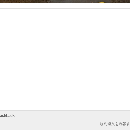
rackback
規約違反を通報す